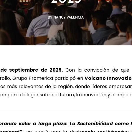
BY NANCY VALENCIA
R MÁS
LEER MÁS
LE
de septiembre de 2025.
Con la convicción de que la
rollo, Grupo Promerica participó en
Volcano Innovati
os más relevantes de la región, donde líderes empresari
n para dialogar sobre el futuro, la innovación y el impact
rando valor a largo plazo: La Sostenibilidad como E
tucional”,
se contó con la destacada participación 