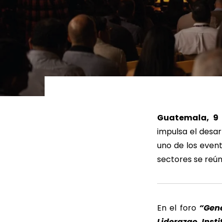
LEER MÁS
LEE
Guatemala, 9 
impulsa el desar
uno de los event
sectores se reúne
En el foro
“Gene
Liderazgo Insti