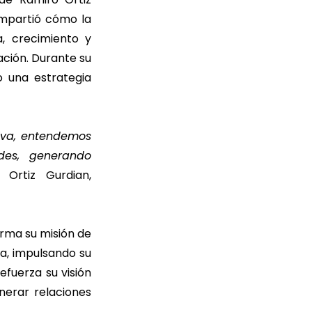
ompartió cómo la
a, crecimiento y
ción. Durante su
o una estrategia
iva, entendemos
des, generando
Ortiz Gurdian,
irma su misión de
, impulsando su
efuerza su visión
nerar relaciones