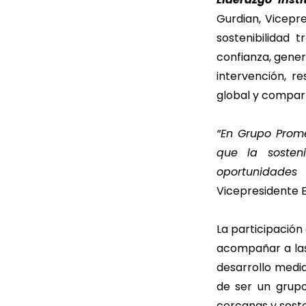
Gurdian, Vicepr
sostenibilidad 
confianza, gene
intervención, r
global y compart
“En Grupo Prom
que la sosten
oportunidades
Vicepresidente 
La participació
acompañar a la
desarrollo media
de ser un grupo
cercanas y soste