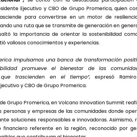
esidente Ejecutivo y CBO de Grupo Promerica, quien c
trasciende para convertirse en un motor de resilienci
rando una ruta que se transmite de generación en genera
esaltó la importancia de orientar la sostenibilidad com
ió valiosos conocimientos y experiencias.
erica impulsamos una banca de transformación posit
ibilidad promueve el bienestar de las comunida
 que trascienden en el tiempo”,
expresó Ramiro 
Ejecutivo y CBO de Grupo Promerica.
n de Grupo Promerica, en Volcano Innovation Summit
reaf
s personas y empresas de las comunidades donde opera
nte soluciones responsables e innovadoras. Asimismo, r
 financiero referente en la región, reconocido por ge
nibles que contribuyan al bienestar.