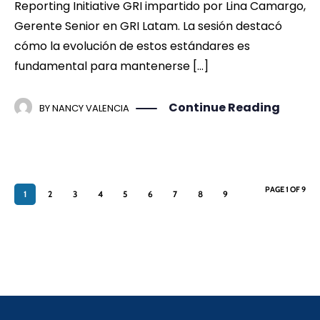
Reporting Initiative GRI impartido por Lina Camargo,
Gerente Senior en GRI Latam. La sesión destacó
cómo la evolución de estos estándares es
fundamental para mantenerse […]
Continue Reading
BY
NANCY VALENCIA
PAGE 1 OF 9
1
2
3
4
5
6
7
8
9