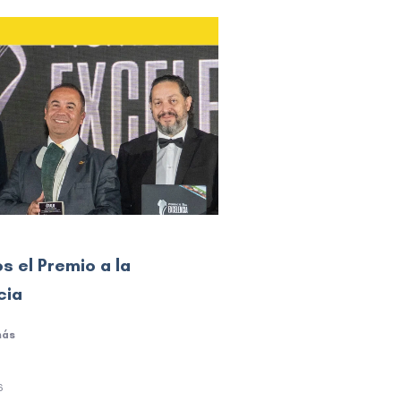
 el Premio a la
cia
más
6