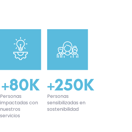
+
80
K
+
250
K
Personas
Personas
impactadas con
sensibilizadas en
nuestros
sostenibilidad
servicios