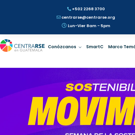
+502 2268 3700
centrarse@centrarse.org
Lun-Vier 8am - 5pm
Gobernanza
Prospe
Conózcanos
SmartC
Marco Temá
Rige la dirección con
Identificar 
estrategia de
riesgos ESG
Sostenibilidad.
Sosten
LEER MÁS
LEER
Gobernanza
Prospe
Rige la dirección con
Identificar 