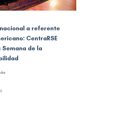
 nacional a referente
ericano: CentraRSE
u Semana de la
bilidad
más
26