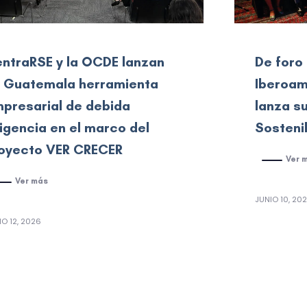
ntraRSE y la OCDE lanzan
De foro
 Guatemala herramienta
Iberoam
presarial de debida
lanza s
ligencia en el marco del
Sosteni
oyecto VER CRECER
Ver 
Ver más
JUNIO 10, 20
IO 12, 2026