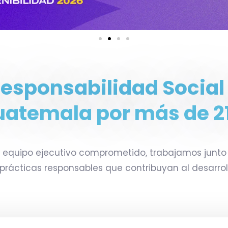
, Finanzas
empresas y trato
biodiversid
ibles.
comunitario.
de riesgo 
esponsabilidad Social
 MÁS
LEER MÁS
LEE
uatemala por más de 2
n equipo ejecutivo comprometido, trabajamos junto
rácticas responsables que contribuyan al desarroll