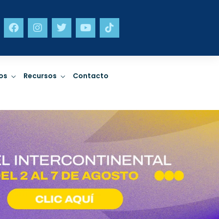
neta
Incidencia
os
Recursos
Contacto
limático,
Sostenibilidad en
ad y gestión
política pública y
a desastres.
trabajo a nivel sectorial.
R MÁS
LEER MÁS
neta
Incidencia
limático,
Sostenibilidad en