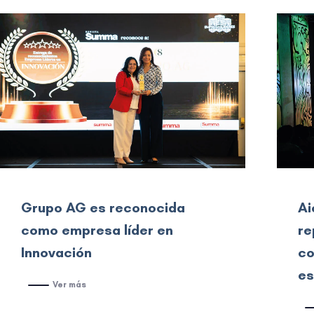
Grupo AG es reconocida
Ai
como empresa líder en
re
Innovación
co
es
Ver más