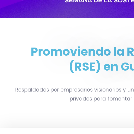
estrategia de
riesgos ESG
Sostenibilidad.
Sosten
Promoviendo la R
LEER MÁS
LEER
(RSE) en G
Respaldados por empresarios visionarios y u
privados para fomentar p