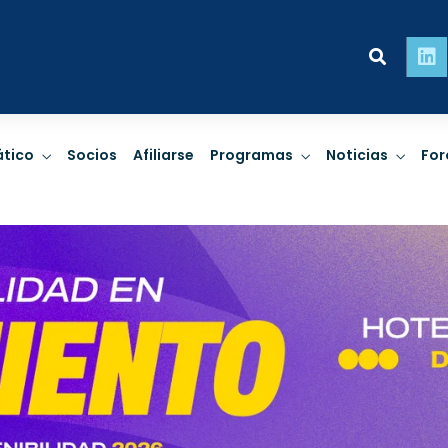
ridad
Personas
Pla
tico
Socios
Afiliarse
Programas
Noticias
For
impactos de
Derechos Humanos,
Cambio c
, Finanzas
empresas y trato
biodiversid
ibles.
comunitario.
de riesgo 
 MÁS
LEER MÁS
LEE
ridad
Personas
Pla
impactos de
Derechos Humanos,
Cambio c