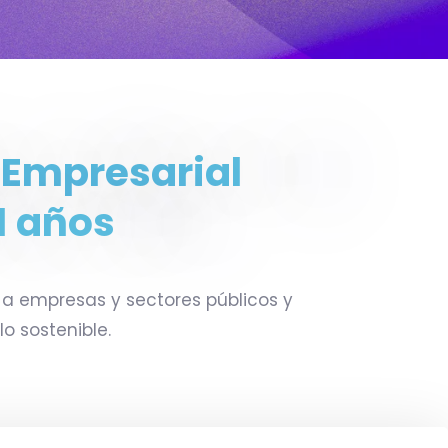
ad y gestión
política pública y
a desastres.
trabajo a nivel sectorial.
 Empresarial
R MÁS
LEER MÁS
1 años
 a empresas y sectores públicos y
o sostenible.