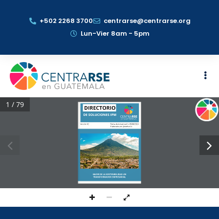
+502 2268 3700
centrarse@centrarse.org
Lun-Vier 8am - 5pm
1 / 79
DIRECTORIO
DE SOLUCIONES IPM
Versión 02
Fecha de Actualización 05/08/2024
Elaborado por: Jonathan V.
HACER DE LA SOSTENIBILIDAD UN
TRANSFORMADOR EMPRESARIAL