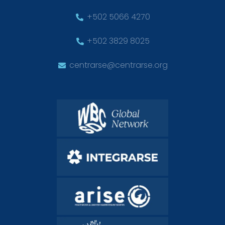
+502 5066 4270
+502 3829 8025
centrarse@centrarse.org