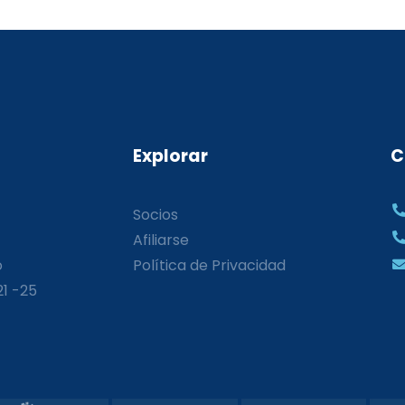
Explorar
C
Socios
Afiliarse
o
Política de Privacidad
21 -25