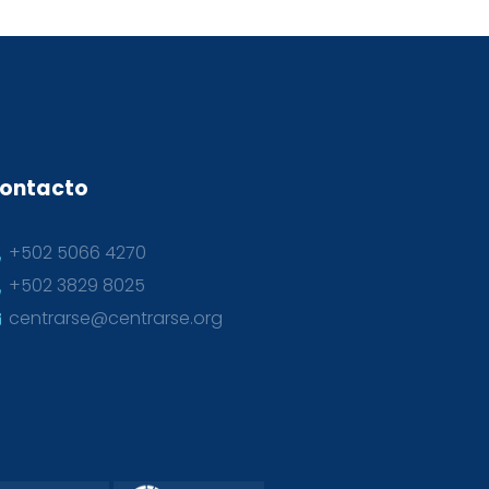
ontacto
+502 5066 4270
+502 3829 8025
centrarse@centrarse.org