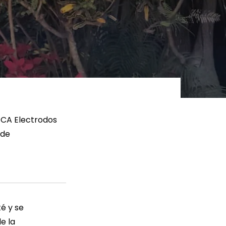
ER MÁS
LEER MÁS
 ECA Electrodos
 de
té y se
e la