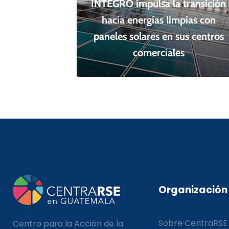
ÍNTEGRO impulsa la transición
hacia energías limpias con
paneles solares en sus centros
comerciales
Organización
Sobre CentraRSE
Centro para la Acción de la