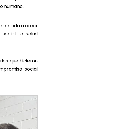
so humano.
 orientada a crear
ocial, la salud
ios que hicieron
mpromiso social