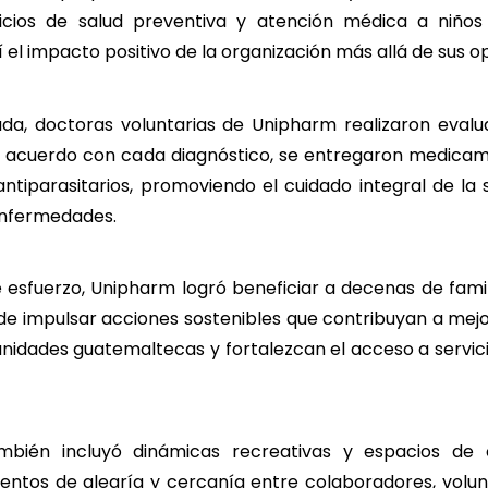
cios de salud preventiva y atención médica a niños 
í el impacto positivo de la organización más allá de sus o
ada, doctoras voluntarias de Unipharm realizaron eval
de acuerdo con cada diagnóstico, se entregaron medicam
ntiparasitarios, promoviendo el cuidado integral de la sa
enfermedades.
 esfuerzo, Unipharm logró beneficiar a decenas de fami
e impulsar acciones sostenibles que contribuyan a mejor
nidades guatemaltecas y fortalezcan el acceso a servic
ambién incluyó dinámicas recreativas y espacios de 
tos de alegría y cercanía entre colaboradores, volunt