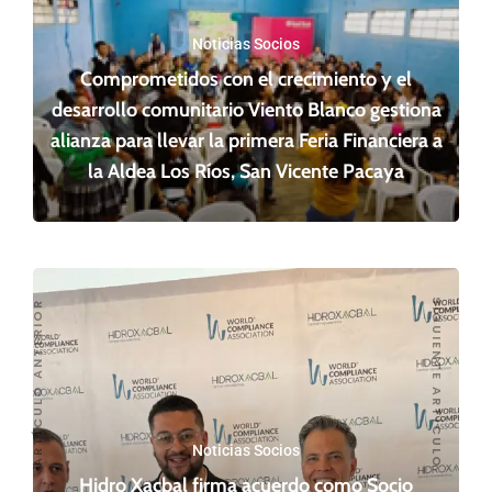
Noticias Socios
Comprometidos con el crecimiento y el
desarrollo comunitario Viento Blanco gestiona
alianza para llevar la primera Feria Financiera a
la Aldea Los Ríos, San Vicente Pacaya
SIGUIENTE ARTÍCULO
ARTÍCULO ANTERIOR
Noticias Socios
Hidro Xacbal firma acuerdo como Socio