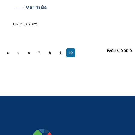
Ver más
JUNIO 10, 2022
PÁGINA 10 DE 10
«
‹
6
7
8
9
10
First
Previ
ous