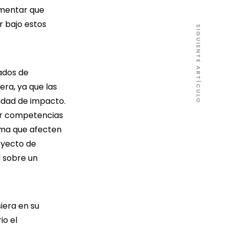
omentar que
 bajo estos
SIGUIENTE ARTÍCULO
ados de
ra, ya que las
idad de impacto.
lar competencias
lima que afecten
oyecto de
l sobre un
iera en su
io el