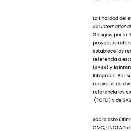
La finalidad del
del
International
Glasgow por la I
proyectos refere
establece los re
referencia a est
(SASB) y
la inte
Integrado. Por s
requisitos de di
referencia los e
(TCFD) y de SAS
Sobre este últim
OMC, UNCTAD e IT