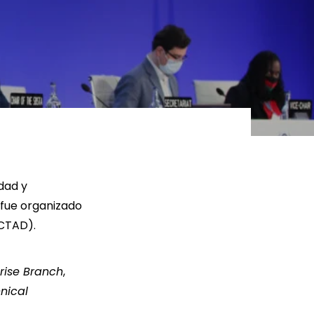
ER MÁS
LEER MÁS
dad y
 fue organizado
NCTAD).
prise Branch
,
nical