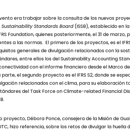
 evento era trabajar sobre la consulta de los nuevos pro
 Sustainability Standards Board
(
ISSB
), establecido en l
FRS Foundation, quienes posteriormente, el 31 de marzo, 
ntes a las normas. El primero de los proyectos, es el
IFR
quisitos generales de divulgación relacionados con la sost
ándares, entre ellos los del Sustainability Accounting Sta
rconectividad con el informe financiero desde el Marco d
u parte, el segundo proyecto es el
IFRS S2
, donde se espec
vulgación relacionados con el clima, para su elaboración 
stándares del Task Force on Climate-related Financial Di
B.
o proyecto, Débora Ponce, consejera de la Misión de Gua
C, hizo referencia, sobre los retos de divulgar la huella 