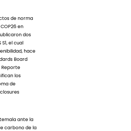
yectos de norma
a COP26 en
publicaron dos
S S1
, el cual
enibilidad, hace
ndards Board
e Reporte
ifican los
toma de
sclosures
temala ante la
de carbono de la