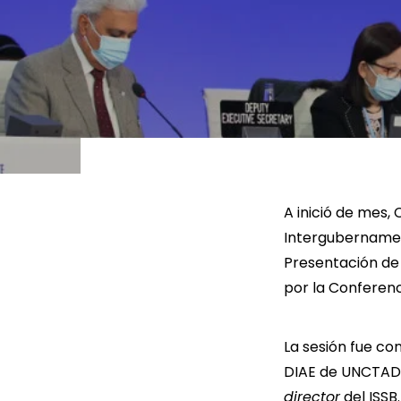
LEER MÁS
LEE
A inició de mes,
Intergubernamen
Presentación de 
por la Conferenc
La sesión fue co
DIAE de UNCTAD,
director
del ISSB.