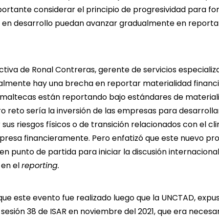
portante considerar el principio de progresividad para f
 en desarrollo puedan avanzar gradualmente en reportar
tiva de Ronal Contreras, gerente de servicios especializ
lmente hay una brecha en reportar materialidad financie
altecas están reportando bajo estándares de material
 reto sería la inversión de las empresas para desarrol
sus riesgos físicos o de transición relacionados con el c
mpresa financieramente. Pero enfatizó que este nuevo pr
n punto de partida para iniciar la discusión internaciona
 en el
reporting.
ue este evento fue realizado luego que la UNCTAD, expus
a sesión 38 de ISAR en noviembre del 2021, que era necesar