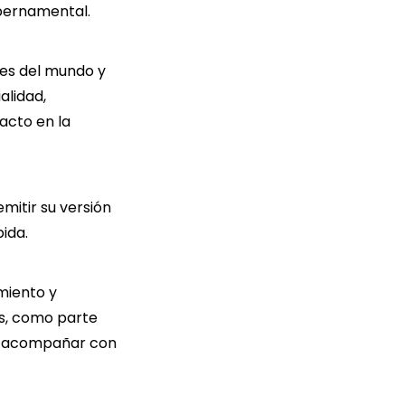
ubernamental.
nes del mundo y
alidad,
acto en la
emitir su versión
ida.
miento y
os, como parte
 y acompañar con