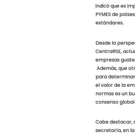
indicó que es im
PYMES de países
estándares.
Desde la perspec
CentraRSE, actua
empresas guatem
Además, que otro
para determinar 
el valor de la e
normas es un bue
consenso global
Cabe destacar, q
secretaría, en l