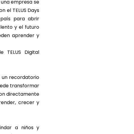
e una empresa se
on el TELUS Days
país para abrir
ento y el futuro
ueden aprender y
e TELUS Digital
s un recordatorio
uede transformar
aron directamente
render, crecer y
indar a niños y