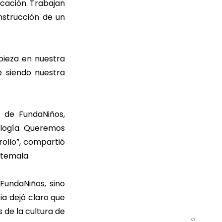
ucación. Trabajan
strucción de un
pieza en nuestra
e siendo nuestra
 de FundaNiños,
logía. Queremos
ollo”, compartió
atemala.
FundaNiños, sino
ia dejó claro que
 de la cultura de