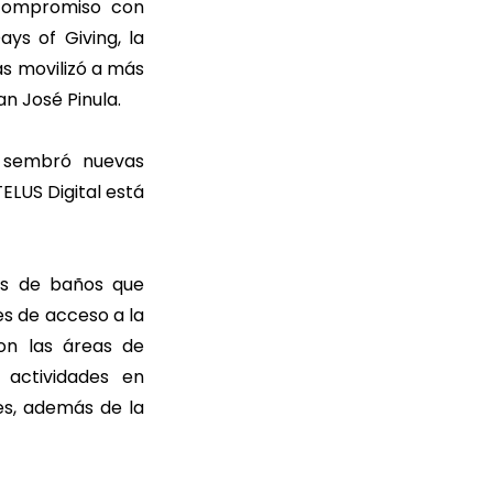
 compromiso con
ys of Giving, la
s movilizó a más
n José Pinula.
n sembró nuevas
ELUS Digital está
ías de baños que
es de acceso a la
on las áreas de
 actividades en
tes, además de la