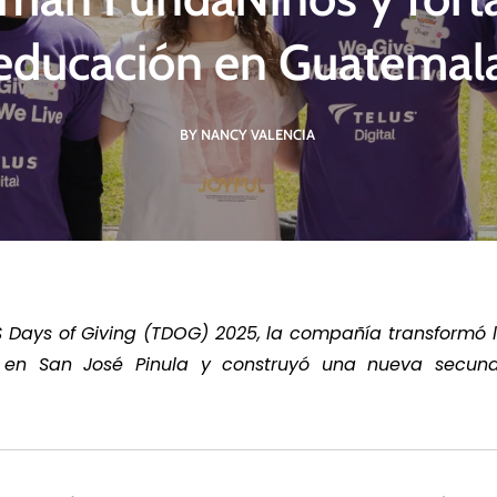
impactos de
Derechos Humanos,
Cambio c
, Finanzas
empresas y trato
biodiversid
educación en Guatemal
ibles.
comunitario.
de riesgo 
BY NANCY VALENCIA
 MÁS
LEER MÁS
LEE
S Days of Giving (TDOG) 2025, la compañía transformó l
 en San José Pinula y construyó una nueva secund