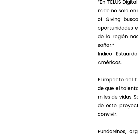
“En TELUS Digit
mide no solo en
of Giving busc
oportunidades e
de la región na
soñar.”
Indicó Estuard
Américas.
El impacto del T
de que el talen
miles de vidas. 
de este proyect
convivir.
FundaNiños, or