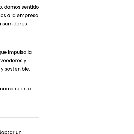
o, damos sentido
mos a la empresa
consumidores
que impulsa la
oveedores y
y sostenible.
s comiencen a
doptar un