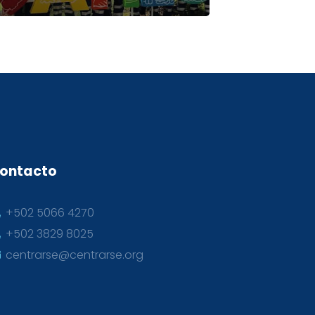
ontacto
+502 5066 4270
+502 3829 8025
centrarse@centrarse.org