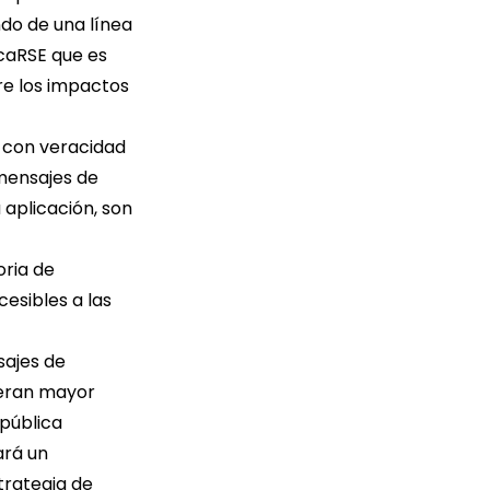
ndo de una línea
icaRSE que es
re los impactos
r con veracidad
 mensajes de
 aplicación, son
oria de
esibles a las
sajes de
neran mayor
 pública
ará un
trategia de