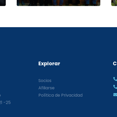
Explorar
C
Socios
Afiliarse
o
Política de Privacidad
21 -25