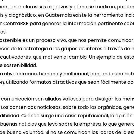
ben tener claros sus objetivos y cómo se medirán, partie
is y diagnóstico, en Guatemala existe la herramienta Ind
 CentraRSE para generar la información pertinente sob
as.
 sostenible es un proceso vivo, que nos permite comunica
ces de la estrategia a los grupos de interés a través de
 cautivadores, que motiven al cambio. Un ejemplo de esta
e sostenibilidad.
arrativa cercana, humana y multicanal, contando una hist
n, utilizando formatos atractivos que sean fácilmente acc
 comunicación son aliados valiosos para divulgar los men
. Los contenidos noticiosos, sobre todo los orgánicos, ge
ibilidad. Cuando surge una crisis reputacional, la opinión
 buenas noticias que leyó sobre la empresa, lo que gener
e buena voluntad. Si no se comunican los logros de la es