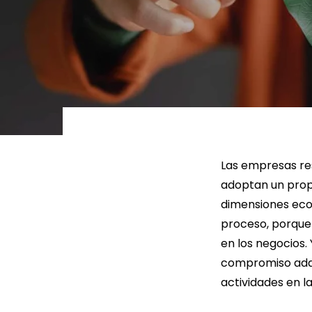
LEER MÁS
LEE
Las empresas res
adoptan un propó
dimensiones econ
proceso, porque 
en los negocios. 
compromiso adqu
actividades en la