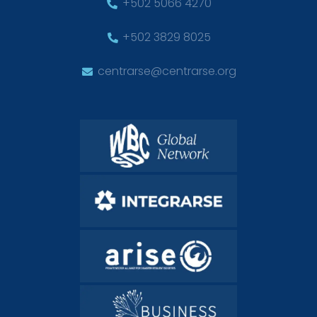
+502 5066 4270
+502 3829 8025
centrarse@centrarse.org