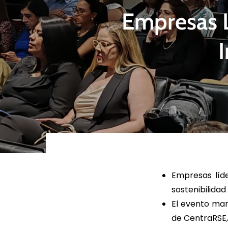
Empresas L
LEER MÁS
LEE
Empresas líde
sostenibilidad
El evento mar
de CentraRSE,