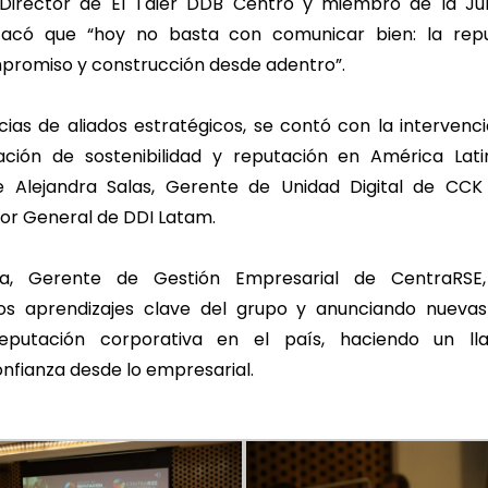
 Director de El Taier DDB Centro y miembro de la Jun
tacó que “hoy no basta con comunicar bien: la repu
promiso y construcción desde adentro”.
ias de aliados estratégicos, se contó con la intervenc
ación de sostenibilidad y reputación en América Lat
e Alejandra Salas, Gerente de Unidad Digital de CCK
tor General de DDI Latam.
oa, Gerente de Gestión Empresarial de CentraRSE,
s aprendizajes clave del grupo y anunciando nuevas 
reputación corporativa en el país, haciendo un l
nfianza desde lo empresarial.