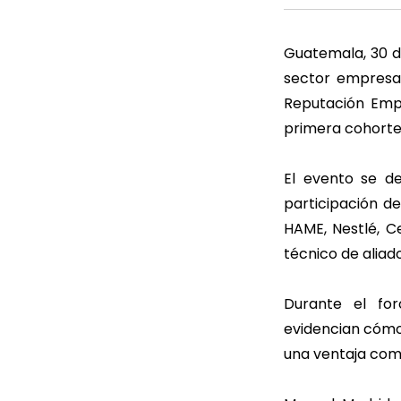
Guatemala, 30 d
sector empresar
Reputación Empre
primera cohorte
El evento se d
participación 
HAME, Nestlé, 
técnico de alia
Durante el for
evidencian cómo 
una ventaja comp