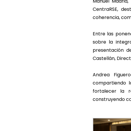
Manuel Madrid,
CentraRSE, des
coherencia, com
Entre las ponenc
sobre la integr
presentación d
Castellán, Direc
Andrea Figuer
compartiendo lo
fortalecer la 
construyendo co