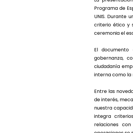
Programa de Espe
UNIS. Durante un
criterio ético 
ceremonia el esc
El documento 
gobernanza, co
ciudadanía empr
interna como la r
Entre las noveda
de interés, meca
nuestra capacid
integra criter
relaciones con
operaciones se 