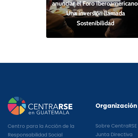
anunciar el Foro Iberoamericano
Una inversión llamada
Sostenibilidad
Organización
Sobre CentraRSE
Centro para la Acción de la
Junta Directiva
Responsabilidad Social