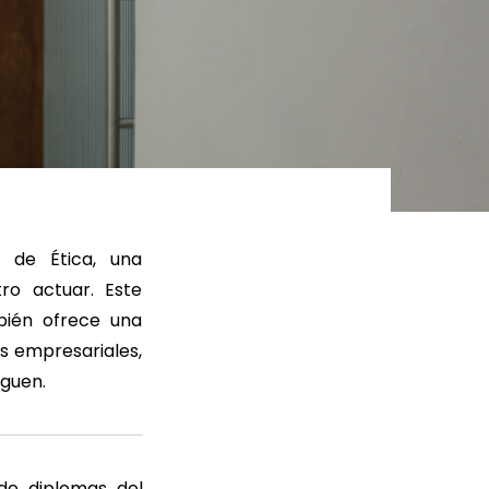
ER MÁS
LEER MÁS
 de Ética, una
ro actuar. Este
bién ofrece una
os empresariales,
nguen.
 de diplomas del