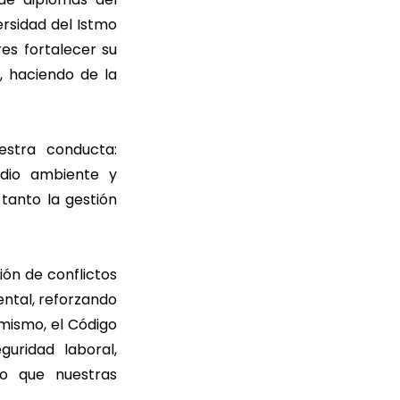
ersidad del Istmo
res fortalecer su
, haciendo de la
stra conducta:
edio ambiente y
tanto la gestión
ión de conflictos
ental, reforzando
mismo, el Código
uridad laboral,
do que nuestras