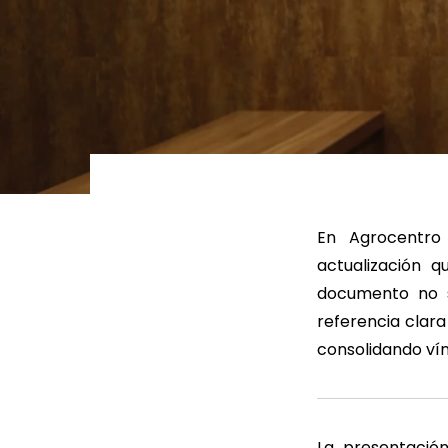
LEER MÁS
LEE
En Agrocentro
actualización 
documento no s
referencia clara
consolidando vín
La presentación