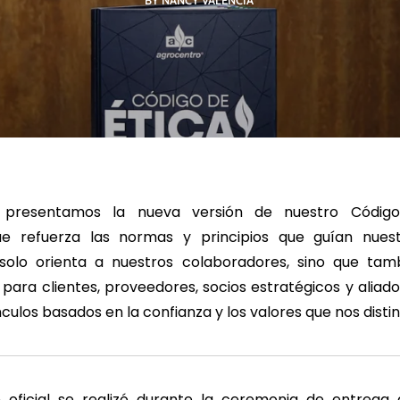
BY NANCY VALENCIA
R MÁS
LEER MÁS
LE
 presentamos la nueva versión de nuestro Código
que refuerza las normas y principios que guían nuest
olo orienta a nuestros colaboradores, sino que tam
 para clientes, proveedores, socios estratégicos y aliad
culos basados en la confianza y los valores que nos disti
 oficial se realizó durante la ceremonia de entrega