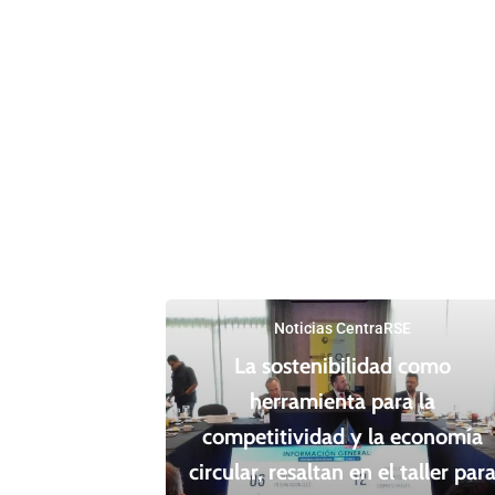
Noticias CentraRSE
La sostenibilidad como
herramienta para la
competitividad y la economía
circular, resaltan en el taller par