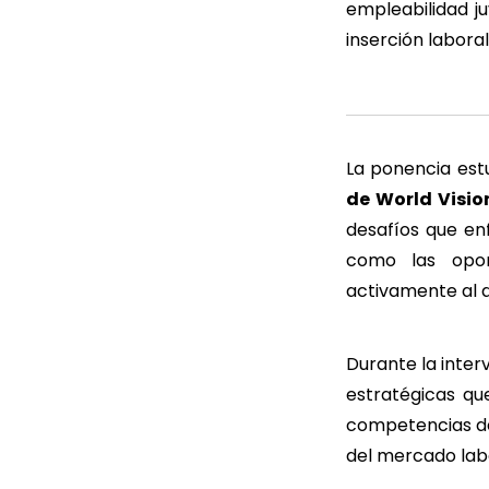
empleabilidad j
inserción labora
La ponencia es
de World Visi
desafíos que en
como las opor
activamente al d
Durante la inter
estratégicas qu
competencias de
del mercado labo