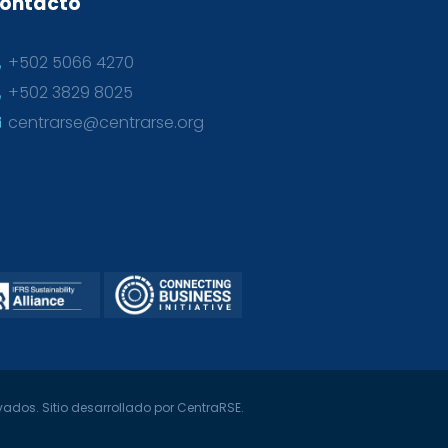
ontacto
+502 5066 4270
+502 3829 8025
centrarse@centrarse.org
ados. Sitio desarrollado por CentraRSE.