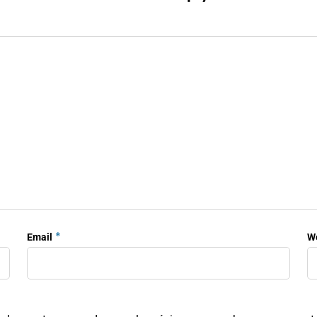
*
Email
W