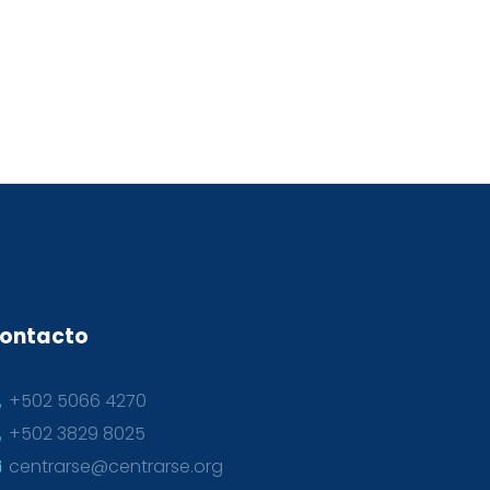
ontacto
+502 5066 4270
+502 3829 8025
centrarse@centrarse.org