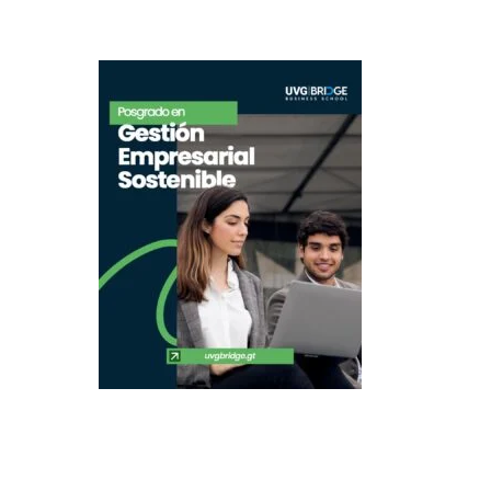
Rige la dirección con
Identificar 
estrategia de
riesgos ESG
Sostenibilidad.
Sosten
LEER MÁS
LEER