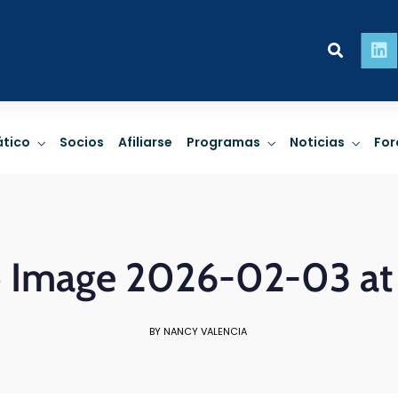
ridad
Personas
Pla
tico
Socios
Afiliarse
Programas
Noticias
For
impactos de
Derechos Humanos,
Cambio c
, Finanzas
empresas y trato
biodiversid
ibles.
comunitario.
de riesgo 
Image 2026-02-03 at 
 MÁS
LEER MÁS
LEE
BY NANCY VALENCIA
ridad
Personas
Pla