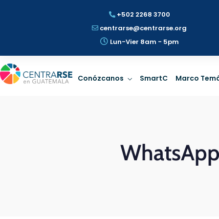
+502 2268 3700
centrarse@centrarse.org
Lun-Vier 8am - 5pm
Gobernanza
Prospe
Conózcanos
SmartC
Marco Temá
Rige la dirección con
Identificar 
estrategia de
riesgos ESG
Sostenibilidad.
Sosten
WhatsApp 
LEER MÁS
LEER
Gobernanza
Prospe