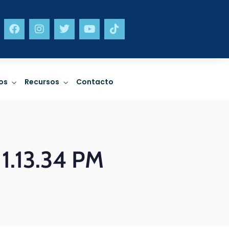
neta
Incidencia
os
Recursos
Contacto
limático,
Sostenibilidad en
ad y gestión
política pública y
a desastres.
trabajo a nivel sectorial.
1.13.34 PM
R MÁS
LEER MÁS
neta
Incidencia