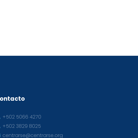
ontacto
+502 5066 4270
+502 3829 8025
centrarse@centrarse.org