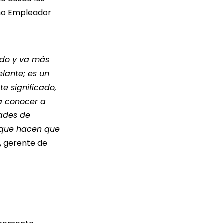
omo Empleador
.
ado y va más
lante; es un
e significado,
a conocer a
dades de
s que hacen que
, gerente de