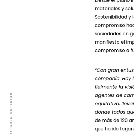
Desde el plano i
materiales y sol
Sostenibilidad y 
compromiso haci
sociedades en g
manifiesto el im
compromiso a fut
“Con gran entusi
compañía. Hoy l
fielmente la vis
agentes de camb
ARTÍCULO ANTERIOR
equitativo, llev
donde todos que
de más de 120 añ
que ha ido forja