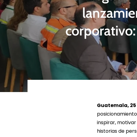
lanzamie
corporativo
LEER MÁS
LEE
Guatemala, 25 d
posicionamiento 
inspirar, motiva
historias de per