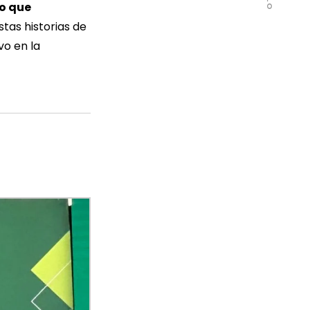
lo que
as historias de
vo en la