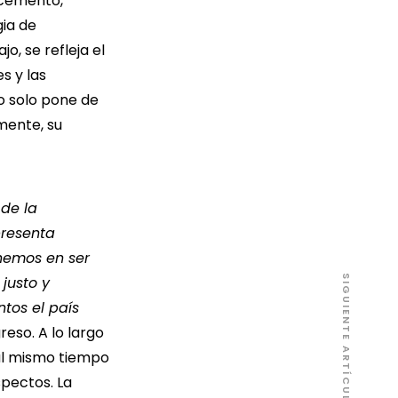
 cemento,
gia de
o, se refleja el
s y las
o solo pone de
mente, su
 de la
presenta
enemos en ser
SIGUIENTE ARTÍCULO
justo y
ntos el país
eso. A lo largo
 al mismo tiempo
spectos. La