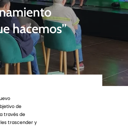
onamiento
que hacemos”
ER MÁS
LEER MÁS
nuevo
bjetivo de
 a través de
les trascender y