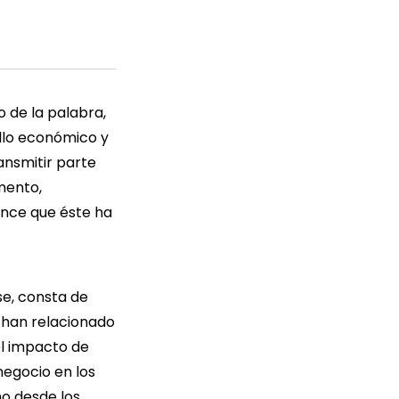
o de la palabra,
llo económico y
ansmitir parte
mento,
nce que éste ha
se, consta de
 han relacionado
el impacto de
negocio en los
mo desde los