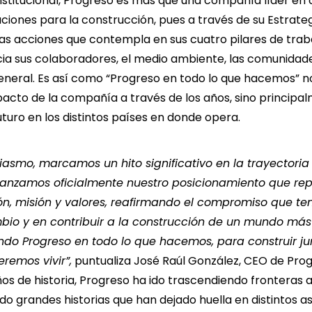
nstitucional, Progreso es más que una compañía líder en
uciones para la construcción, pues a través de su Estrate
las acciones que contempla en sus cuatro pilares de trabaj
a sus colaboradores, el medio ambiente, las comunidade
eneral. Es así como “Progreso en todo lo que hacemos” n
pacto de la compañía a través de los años, sino principal
uro en los distintos países en donde opera.
asmo, marcamos un hito significativo en la trayectoria
anzamos oficialmente nuestro posicionamiento que re
ión, misión y valores, reafirmando el compromiso que t
io y en contribuir a la construcción de un mundo más 
ando Progreso en todo lo que hacemos, para construir ju
remos vivir”,
puntualiza José Raúl González, CEO de Progr
os de historia, Progreso ha ido trascendiendo fronteras
ndo grandes historias que han dejado huella en distintos a