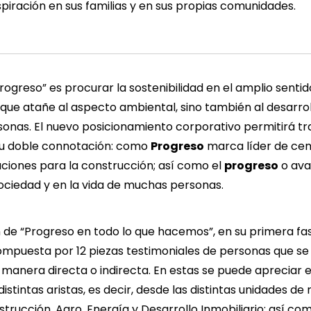
spiración en sus familias y en sus propias comunidades.
rogreso” es procurar la sostenibilidad en el amplio sentid
que atañe al aspecto ambiental, sino también al desarro
rsonas. El nuevo posicionamiento corporativo permitirá tr
su doble connotación: como
Progreso
marca líder de ce
uciones para la construcción; así como el
progreso
o ava
ociedad y en la vida de muchas personas.
de “Progreso en todo lo que hacemos”, en su primera fa
puesta por 12 piezas testimoniales de personas que se
manera directa o indirecta. En estas se puede apreciar 
stintas aristas, es decir, desde las distintas unidades de 
trucción, Agro, Energía y Desarrollo Inmobiliario; así co