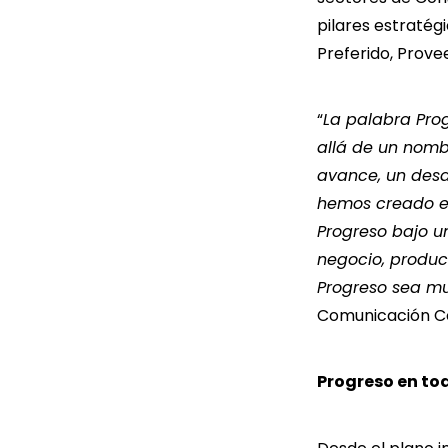
pilares estratég
Preferido, Prove
“
La palabra Pro
allá de un nomb
avance, un desar
hemos creado
e
Progreso bajo u
negocio, produc
Progreso sea m
Comunicación Co
Progreso en to