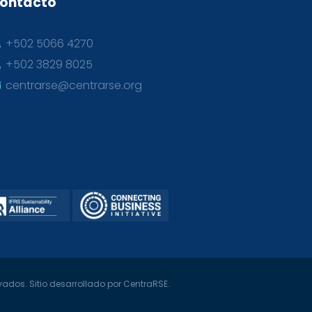
ontacto
+502 5066 4270
+502 3829 8025
centrarse@centrarse.org
ados. Sitio desarrollado por CentraRSE.