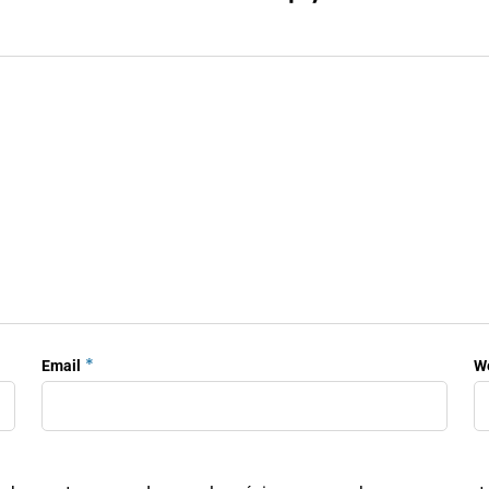
*
Email
W