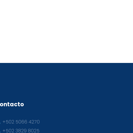
ontacto
+502 5066 4270
+502 3829 8025