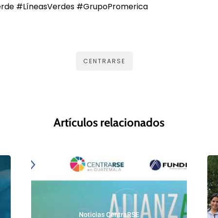
rde #LíneasVerdes #GrupoPromerica
CENTRARSE
Artículos relacionados
Noticias CentraRSE