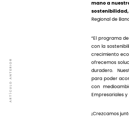
mano a nuestro
sostenibilida
Regional de Banc
“El programa d
con la sostenibi
crecimiento eco
ARTÍCULO ANTERIOR
ofrecemos soluc
duradero. Nuest
para poder acom
con medioambie
Empresariales y 
¡Crezcamos junt