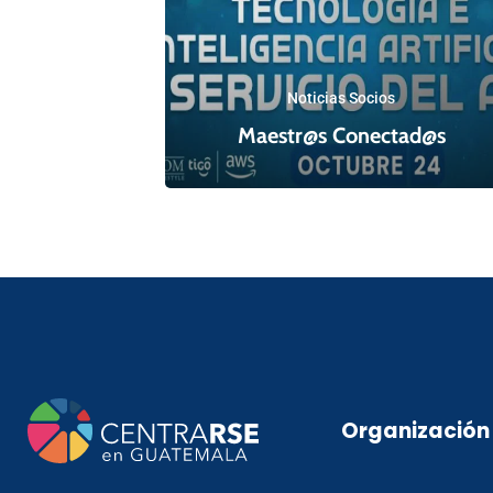
Noticias Socios
Maestr@s Conectad@s
Organización