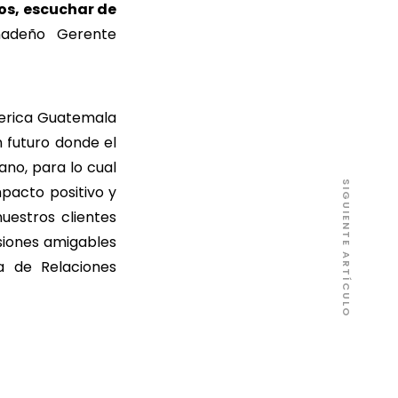
os, escuchar de
anadeño Gerente
erica Guatemala
n futuro donde el
no, para lo cual
SIGUIENTE ARTÍCULO
pacto positivo y
uestros clientes
siones amigables
a de Relaciones