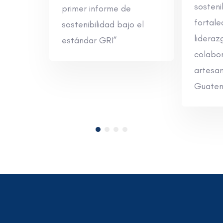
sosteni
primer informe de
fortale
sostenibilidad bajo el
lideraz
estándar GRI”
colabo
artesa
Guatem