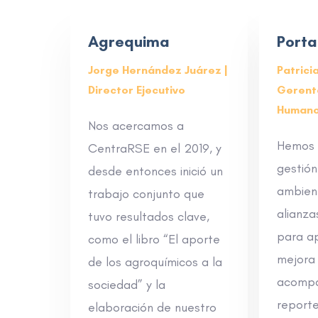
Agrequima
Porta
Jorge Hernández Juárez |
Patrici
Director Ejecutivo
Gerent
Human
Nos acercamos a
Hemos f
CentraRSE en el 2019, y
gestión
desde entonces inició un
ambient
trabajo conjunto que
alianza
tuvo resultados clave,
para a
como el libro “El aporte
mejora
de los agroquímicos a la
acompa
sociedad” y la
report
elaboración de nuestro