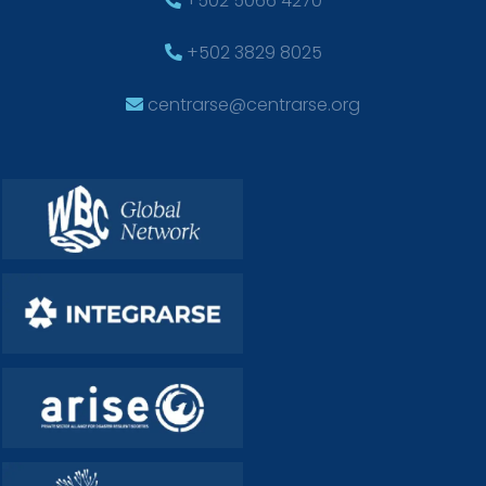
+502 5066 4270
+502 3829 8025
centrarse@centrarse.org