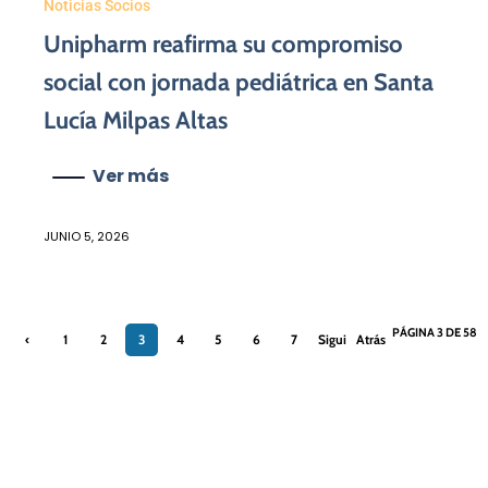
Noticias Socios
Unipharm reafirma su compromiso
social con jornada pediátrica en Santa
Lucía Milpas Altas
Ver más
JUNIO 5, 2026
PÁGINA 3 DE 58
‹
1
2
3
4
5
6
7
Sigui
Atrás
Previ
ente ›
»
ous