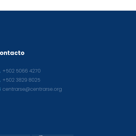
ontacto
+502 5066 4270
+502 3829 8025
centrarse@centrarse.org