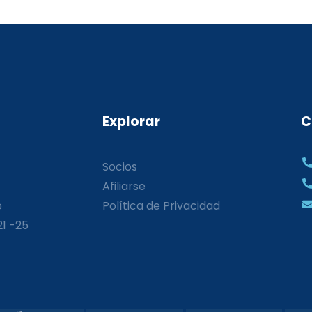
Explorar
C
Socios
Afiliarse
o
Política de Privacidad
21 -25