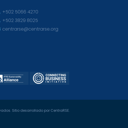
+502 5066 4270
+502 3829 8025
centrarse@centrarse.org
ados. Sitio desarrollado por CentraRSE.