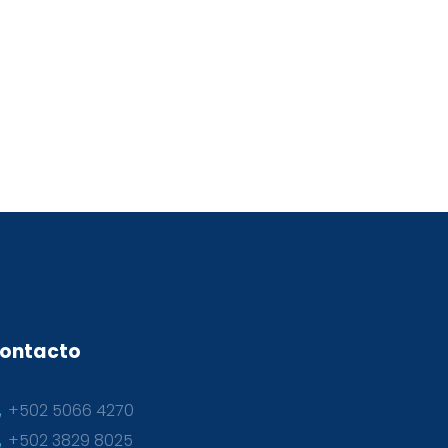
ontacto
+502 5066 4270
+502 3829 8025