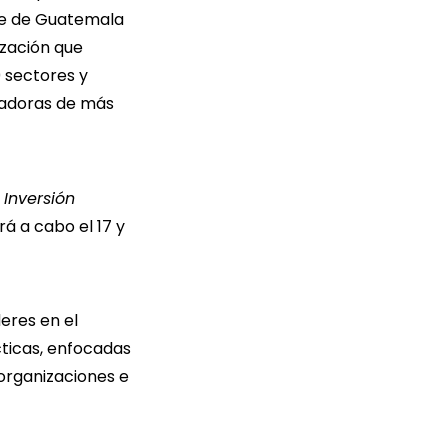
te de Guatemala
ización que
 sectores y
radoras de más
Inversión
ará a cabo el 17 y
eres en el
ticas, enfocadas
 organizaciones e