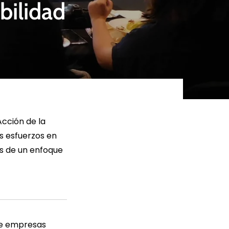
bilidad
ER MÁS
LEER MÁS
cción de la
s esfuerzos en
és de un enfoque
 de empresas