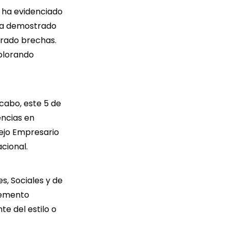
d ha evidenciado
 ha demostrado
rrado brechas.
plorando
 cabo, este 5 de
encias en
sejo Empresario
cional.
s, Sociales y de
lemento
e del estilo o