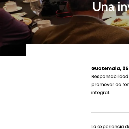
Una in
LEER MÁS
LEE
Guatemala, 05 d
Responsabilidad
promover de form
integral.
La experiencia d