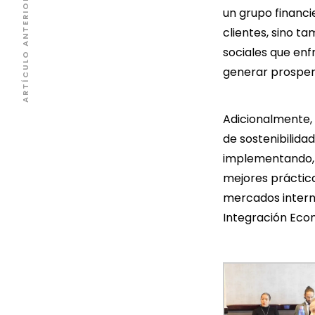
ARTÍCULO ANTERIOR
un grupo financi
clientes, sino t
sociales que en
generar prosper
Adicionalmente, Á
de sostenibilida
implementando, 
mejores prácticas
mercados intern
Integración Eco