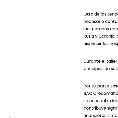
Otra de las tend
necesario contar
inesperados camb
Rusia y Ucrania. 
disminuir los ri
Durante el tall
principios de so
Por su parte Jos
BAC Credomatic, 
se encuentra imp
contribuye signi
financieras simpl