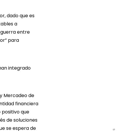
or, dado que es
tables a
 guerra entre
lor” para
han integrado
l y Mercadeo de
ntidad financiera
 positivo que
vés de soluciones
 que se espera de