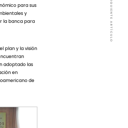
SIGUIENTE ARTÍCULO
conómico para sus
mbientales y
r la banca para
 plan y la visión
 encuentran
n adoptado las
pación en
troamericano de