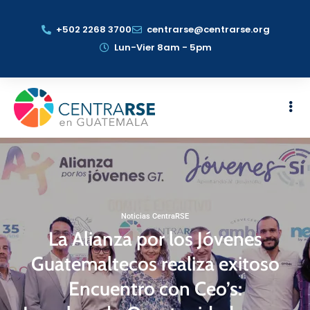
+502 2268 3700
centrarse@centrarse.org
Lun-Vier 8am - 5pm
Noticias CentraRSE
La Alianza por los Jóvenes
Guatemaltecos realiza exitoso
Encuentro con Ceo’s: