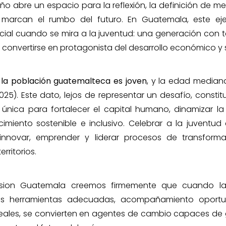
ño abre un espacio para la reflexión, la definición de m
 marcan el rumbo del futuro. En Guatemala, este eje
cial cuando se mira a la juventud: una generación con t
a convertirse en protagonista del desarrollo económico y s
 la población guatemalteca es joven
, y la edad median
2025). Este dato, lejos de representar un desafío, const
única para fortalecer el capital humano, dinamizar la
cimiento sostenible e inclusivo. Celebrar a la juventu
nnovar, emprender y liderar procesos de transform
rritorios.
sion Guatemala creemos firmemente que cuando la
as herramientas adecuadas, acompañamiento oport
eales, se convierten en agentes de cambio capaces de