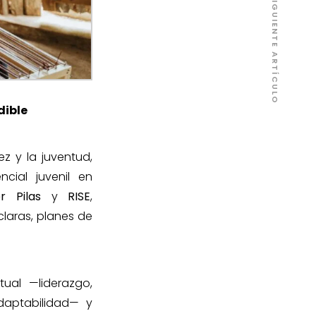
SIGUIENTE ARTÍCULO
dible
z y la juventud,
cial juvenil en
r Pilas
y
RISE
,
laras, planes de
ual —liderazgo,
daptabilidad— y