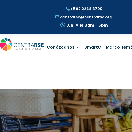
+502 2268 3700
centrarse@centrarse.org
Lun-Vier 8am - 5pm
Gobernanza
Prospe
Conózcanos
SmartC
Marco Temá
Rige la dirección con
Identificar 
estrategia de
riesgos ESG
Sostenibilidad.
Sosten
LEER MÁS
LEER
Gobernanza
Prospe