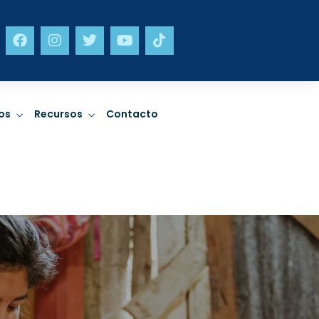
neta
Incidencia
os
Recursos
Contacto
limático,
Sostenibilidad en
ad y gestión
política pública y
a desastres.
trabajo a nivel sectorial.
R MÁS
LEER MÁS
neta
Incidencia