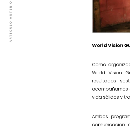
ARTÍCULO ANTERIOR
World Vision G
Como organizaci
World Vision G
resultados so
acompañamos a a
vida sólidos y tr
Ambos programa
comunicación e