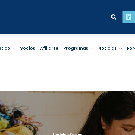
ridad
Personas
Pla
tico
Socios
Afiliarse
Programas
Noticias
For
impactos de
Derechos Humanos,
Cambio c
, Finanzas
empresas y trato
biodiversid
ibles.
comunitario.
de riesgo 
 MÁS
LEER MÁS
LEE
ridad
Personas
Pla