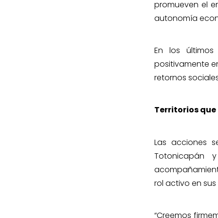
promueven el e
autonomía econó
En los últimos
positivamente en
retornos sociale
Territorios qu
Las acciones s
Totonicapán y
acompañamiento 
rol activo en su
“Creemos firmem