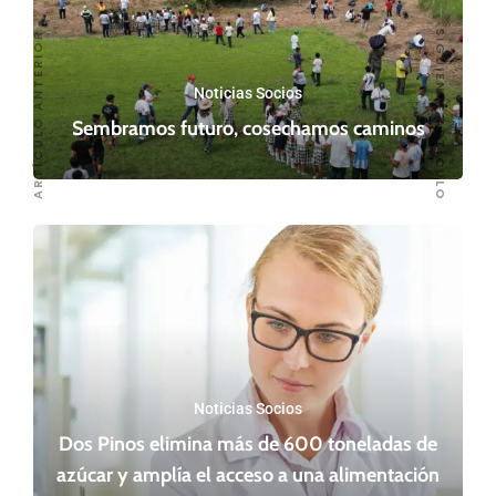
SIGUIENTE ARTÍCULO
ARTÍCULO ANTERIOR
Noticias Socios
Sembramos futuro, cosechamos caminos
Noticias Socios
Dos Pinos elimina más de 600 toneladas de
azúcar y amplía el acceso a una alimentación