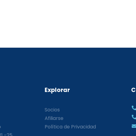
Explorar
C
Socios
Afiliarse
o
Política de Privacidad
21 -25