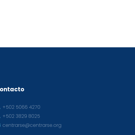
ontacto
+502 5066 4270
+502 3829 8025
centrarse@centrarse.org