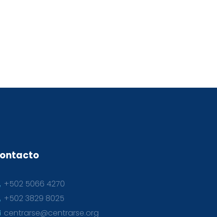
ontacto
+502 5066 4270
+502 3829 8025
centrarse@centrarse.org