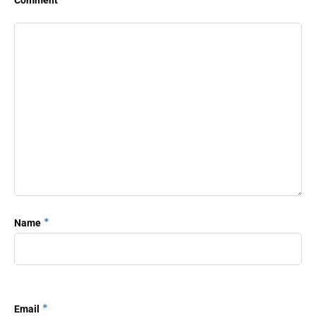
í
d
e
o
*
Name
*
Email