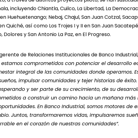
la, incluyendo Chiantla, Cuilco, La Libertad, La Democra
 en Huehuetenango; Nebaj, Chajul, San Juan Cotzal, Sacap
en Quiché, así como Los Trojes I y II en San Juan Sacatepé
, Dolores y San Antonio La Paz, en El Progreso.
 gerente de Relaciones Institucionales de Banco Industrial
l estamos comprometidos con potenciar el desarrollo 
ienestar integral de las comunidades donde operamos. 
sueños, impulsar comunidades y tejer historias de éxito
sperando y ser parte de su crecimiento, de su desarroll
metidos a construir un camino hacia un mañana más b
 oportunidades. En Banco Industrial, somos motores de 
io. Juntos, transformaremos vidas, impulsaremos sue
rrable en el corazón de nuestras comunidades”.