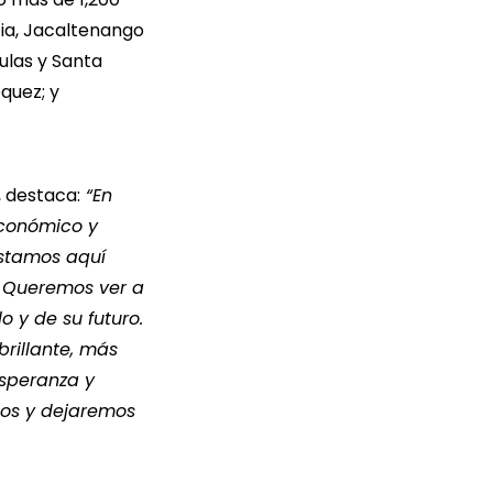
cia, Jacaltenango
ulas y Santa
quez; y
, destaca:
“En
económico y
Estamos aquí
. Queremos ver a
o y de su futuro.
rillante, más
esperanza y
ños y dejaremos