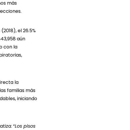
rnos más
fecciones.
(2018), el 26.5%
 843,958 aún
o con la
iratorias,
irecta la
las familias más
dables, iniciando
tiza: “
Los pisos