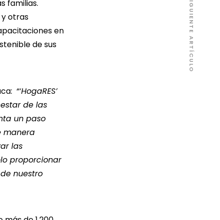
SIGUIENTE ARTÍCULO
s familias.
y otras
apacitaciones en
stenible de sus
aca:
“‘HogaRES’
estar de las
nta un paso
de manera
var las
lo proporcionar
l de nuestro
o más de 1,200