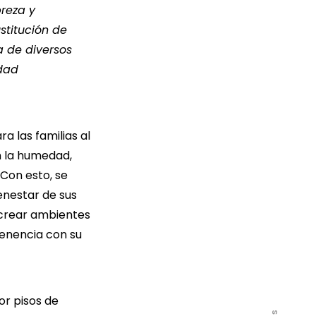
reza y
stitución de
a de diversos
idad
 las familias al
n la humedad,
 Con esto, se
enestar de sus
a crear ambientes
enencia con su
or pisos de