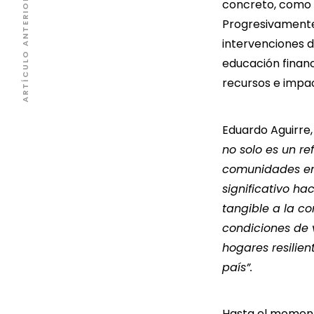
ARTÍCULO ANTERIOR
concreto, como un
Progresivamente
intervenciones d
educación financ
recursos e impac
Eduardo Aguirre,
no solo es un r
comunidades en 
significativo ha
tangible a la c
condiciones de 
hogares resilien
país”.
Hasta el momento