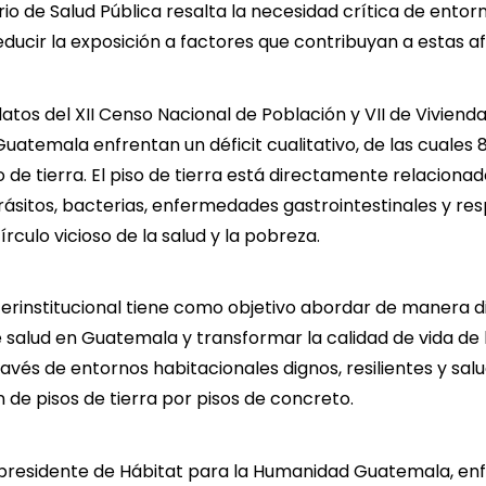
erio de Salud Pública resalta la necesidad crítica de ento
reducir la exposición a factores que contribuyan a estas a
tos del XII Censo Nacional de Población y VII de Vivienda 
Guatemala enfrentan un déficit cualitativo, de las cuales
 de tierra. El piso de tierra está directamente relacionad
rásitos, bacterias, enfermedades gastrointestinales y resp
rculo vicioso de la salud y la pobreza.
nterinstitucional tiene como objetivo abordar de manera d
salud en Guatemala y transformar la calidad de vida de 
avés de entornos habitacionales dignos, resilientes y salu
n de pisos de tierra por pisos de concreto.
presidente de Hábitat para la Humanidad Guatemala, enfa