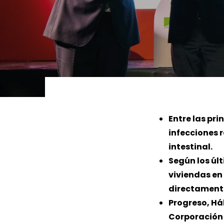
LEER MÁS
LEE
Entre las pr
infecciones r
intestinal.
Según los últ
viviendas en
directament
Progreso, Há
Corporación 