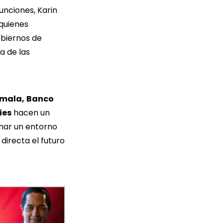
unciones, Karin
 quienes
obiernos de
a de las
emala,
Banco
ies
hacen un
nar un entorno
directa el futuro