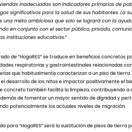
 viviendas inadecuadas son indicadores primarios de pob
gos significativos para la salud de sus habitantes. La su
 es una meta ambiciosa que solo se logrará con la ayud
ando en conjunto con el sector público, privado, comun
las instituciones educativas.
”
ado de “HogaRES” se traduce en beneficios concretos para
ades respiratorias y gastrointestinales relacionadas co
erias que habitualmente caracterizan a un piso de tierra.
el desarrollo de los niños e impactar positivamente el bi
o de concreto también facilita la limpieza, contribuyendo 
 además de fomentar un mayor sentido de dignidad y pert
endo potencialmente los actuales niveles de migración.
da para “HogaRES” será la sustitución de pisos de tierra p