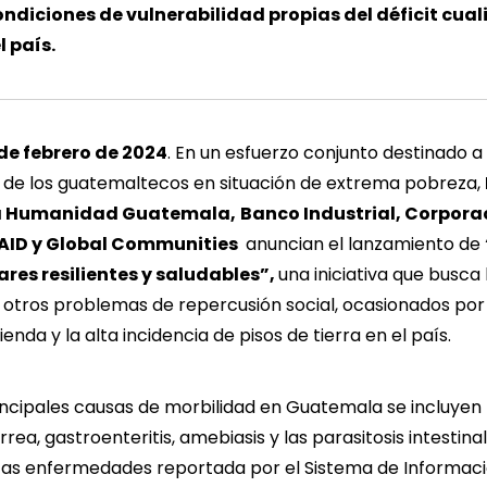
ondiciones de vulnerabilidad propias del déficit cual
l país.
de febrero de 2024
. En un esfuerzo conjunto destinado a
a de los guatemaltecos en situación de extrema pobreza,
la Humanidad Guatemala,
Banco Industrial
,
Corporac
AID
y
Global Communities
anuncian el lanzamiento de
res resilientes y saludables”,
una iniciativa que busca
otros problemas de repercusión social,
ocasionados por e
vienda y la alta incidencia de pisos de tierra en el país.
rincipales causas de morbilidad en Guatemala se incluyen 
arrea, gastroenteritis, amebiasis y las parasitosis intestinal
stas enfermedades reportada por el Sistema de Informaci