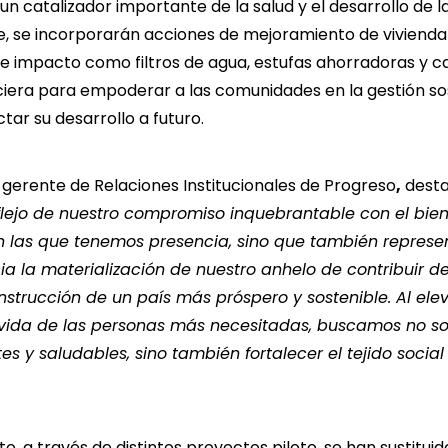
 catalizador importante de la salud y el desarrollo de la
, se incorporarán acciones de mejoramiento de vivienda 
e impacto como filtros de agua, estufas ahorradoras y c
iera para empoderar a las comunidades en la gestión so
tar su desarrollo a futuro.
 gerente de Relaciones Institucionales de Progreso
,
dest
eflejo de nuestro compromiso inquebrantable con el bien
las que tenemos presencia, sino que también represe
cia la materialización de nuestro anhelo de contribuir 
onstrucción de un país más próspero y
sostenible
. Al ele
vida de las personas más necesitadas, buscamos no so
tes y saludables, sino también fortalecer el tejido socia
, a través de distintos proyectos piloto, se han sustituid