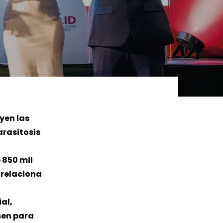
ER MÁS
LEER MÁS
yen las
arasitosis
 850 mil
 relaciona
al,
nen para