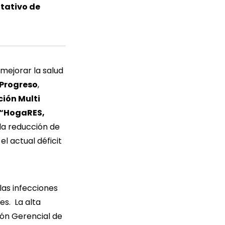
itativo de
 mejorar la salud
Progreso
,
ión Multi
“HogaRES,
 la reducción de
l actual déficit
las infecciones
es. La alta
ón Gerencial de