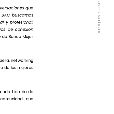
SIGUIENTE ARTÍCULO
nversaciones que
es BAC buscamos
 y profesional,
ios de conexión
e de Banca Mujer
ciera, networking
co de las mujeres
cada historia de
a comunidad que