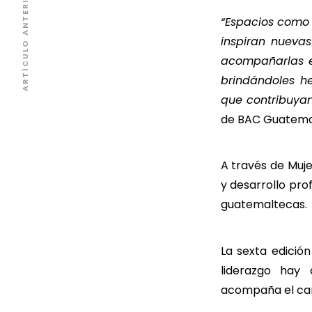
ARTÍCULO ANTERIOR
“Espacios como 
inspiran nueva
acompañarlas e
brindándoles h
que contribuyan
de BAC Guatema
A través de Muje
y desarrollo pro
guatemaltecas.
La sexta edició
liderazgo hay 
acompaña el ca