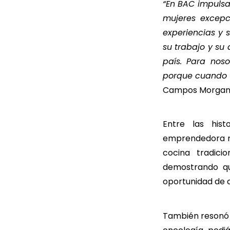
“
En BAC impulsa
mujeres excepc
experiencias y 
su trabajo y su
país. Para nos
porque cuando u
Campos Morgan, 
Entre las his
emprendedora ma
cocina tradic
demostrando qu
oportunidad de d
También resonó 