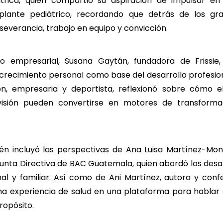
átrica, quien compartió su aspiración de impulsar e
plante pediátrico, recordando que detrás de los gr
everancia, trabajo en equipo y convicción.
o empresarial, Susana Gaytán, fundadora de Frissie,
crecimiento personal como base del desarrollo profesio
n, empresaria y deportista, reflexionó sobre cómo e
a visión pueden convertirse en motores de transforma
én incluyó las perspectivas de Ana Luisa Martínez-Mon
Junta Directiva de BAC Guatemala, quien abordó los desaf
nal y familiar. Así como de Ani Martínez, autora y con
a experiencia de salud en una plataforma para hablar so
ropósito.