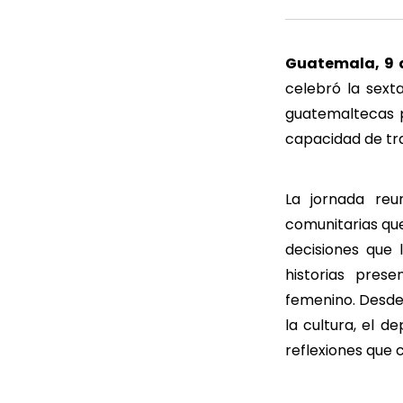
Guatemala, 9 
celebró la sext
guatemaltecas p
capacidad de tr
La jornada reu
comunitarias qu
decisiones que 
historias pres
femenino. Desde 
la cultura, el d
reflexiones que 