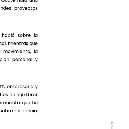
n Guatemala una
andes proyectos
 habló sobre la
nal, mientras que
l movimiento, la
ción personal y
tt, empresaria y
íos de equilibrar
ferencista que ha
bre resiliencia,