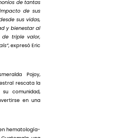
monios de tantas
 impacto de sus
desde sus vidas,
d y bienestar al
e triple valor,
aís”
,
expresó Eric
meralda Pojoy,
stral rescata la
 su comunidad,
vertirse en una
 en hematología-