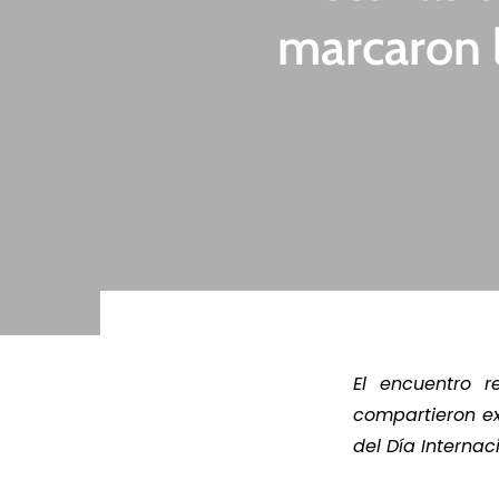
marcaron l
LEER MÁS
LEE
El encuentro r
compartieron e
del Día Internac