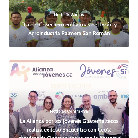
Noticias Socios
Día del Cosechero en Palmas del Ixcán y
Agroindustria Palmera San Román
Noticias CentraRSE
La Alianza por los Jóvenes Guatemaltecos
realiza exitoso Encuentro con Ceo’s: