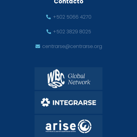
Contacto
+502 5066 4270
+502 3829 8025
centrarse@centrarse.org