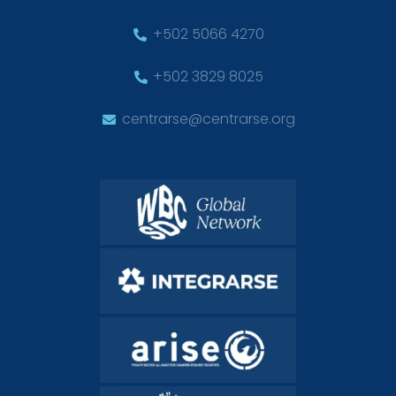
+502 5066 4270
+502 3829 8025
centrarse@centrarse.org