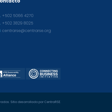
ontacto
+502 5066 4270
+502 3829 8025
centrarse@centrarse.org
ados. Sitio desarrollado por CentraRSE.