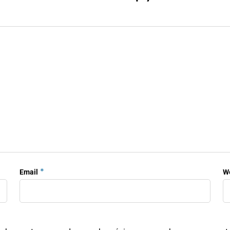
*
Email
W