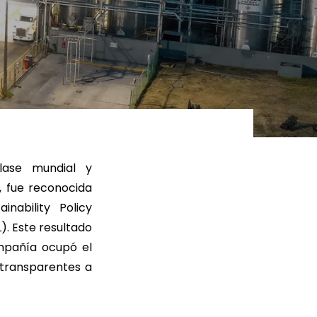
ER MÁS
LEER MÁS
lase mundial y
, fue reconocida
inability Policy
). Este resultado
mpañía ocupó el
 transparentes a