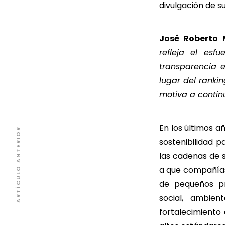
divulgación de s
José Roberto
refleja el esf
transparencia 
lugar del ranki
motiva a continu
En los últimos a
ARTÍCULO ANTERIOR
sostenibilidad 
las cadenas de 
a que compañías
de pequeños pr
social, ambien
fortalecimiento