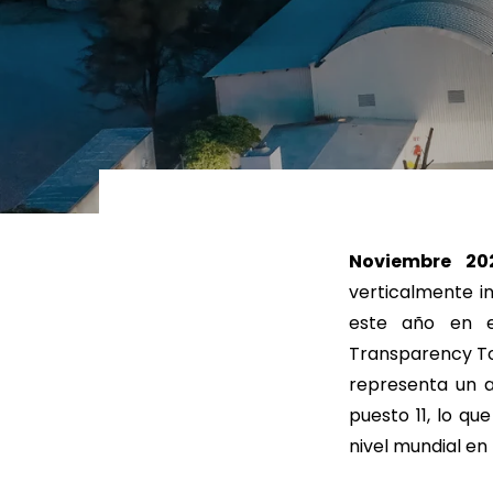
LEER MÁS
LEE
Noviembre 20
verticalmente i
este año en 
Transparency Too
representa un 
puesto 11, lo q
nivel mundial en 