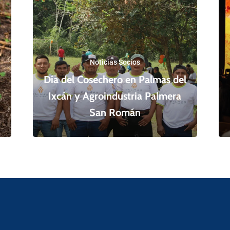
Noticias Socios
Día del Cosechero en Palmas del
Ixcán y Agroindustria Palmera
San Román