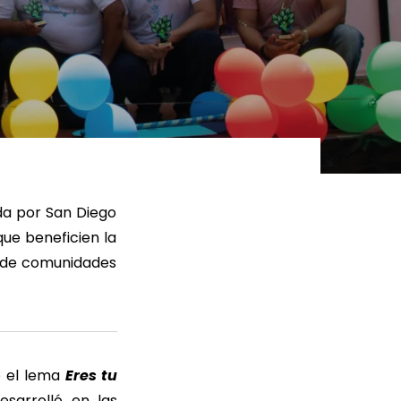
ER MÁS
LEER MÁS
ada por San Diego
que beneficien la
s de comunidades
o el lema
Eres tu
esarrolló en las