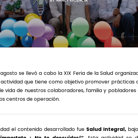
BY NANCY VALENCIA
R MÁS
LEER MÁS
LE
agosto se llevó a cabo la XIX Feria de la Salud organiz
, actividad que tiene como objetivo promover prácticas 
 de vida de nuestros colaboradores, familia y pobladore
os centros de operación.
idad el contenido desarrollado fue
Salud Integral,
baj
importate ¡ No te descuides!”
.
Esta actividad se d