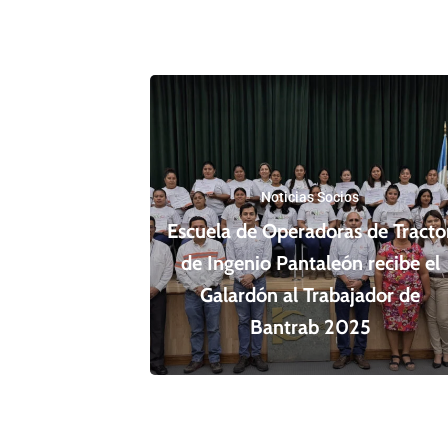
Noticias Socios
Escuela de Operadoras de Tracto
de Ingenio Pantaleón recibe el
Galardón al Trabajador de
Bantrab 2025