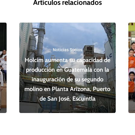
Artículos relacionados
Noticias Socios
Holcim aumenta su capacidad de
r
producción en Guatemala con la
inauguración de su segundo
molino en Planta Arizona, Puerto
de San José, Escuintla