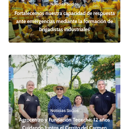
Noticias Socios
Fortalecemos nuestra capacidad de respuesta
ante emergencias mediante la formación de
brigadistas industriales
SIGUIENTE ARTÍCULO
ARTÍCULO ANTERIOR
Noticias Socios
Agrocentro y Fundación Teoxché: 12 años
Cuidando Juntos el Cerrito del Carmen