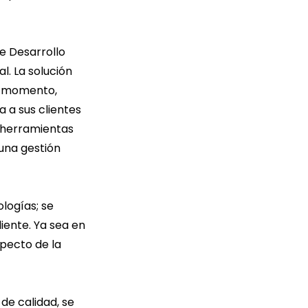
de Desarrollo
l. La solución
r momento,
a a sus clientes
e herramientas
una gestión
logías; se
iente. Ya sea en
specto de la
de calidad, se