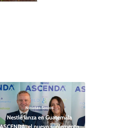
Noticias Socios
Nestlé lanza en Guatemala
ASCENDA, el nuevo suplemento