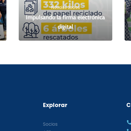
Noticias Socios
Impulsando la firma electrónica
digital
Explorar
C
Socios