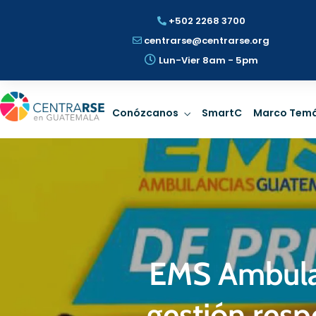
+502 2268 3700
centrarse@centrarse.org
Lun-Vier 8am - 5pm
Gobernanza
Prospe
Conózcanos
SmartC
Marco Temá
Rige la dirección con
Identificar 
estrategia de
riesgos ESG
Sostenibilidad.
Sosten
EMS Ambulan
LEER MÁS
LEER
Gobernanza
Prospe
gestión resp