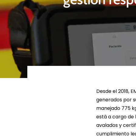
Rige la dirección con
Identificar 
estrategia de
riesgos ESG
Sostenibilidad.
Sosten
LEER MÁS
LEER
Desde el 2018, E
generados por su
manejado 775 kg
está a cargo de 
avalados y certif
cumplimiento leg