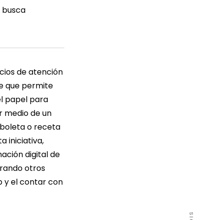
e busca
icios de atención
e que permite
el papel para
or medio de un
 boleta o receta
 iniciativa,
ación digital de
orando otros
p y el contar con