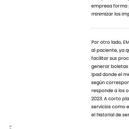
empresa forma p
minimizar los i
Por otro lado, E
al paciente, ya
facilitar sus pr
generar boletas 
Ipad donde el mé
según correspond
responde a los o
2023. A corto pl
servicios como e
el historial de s