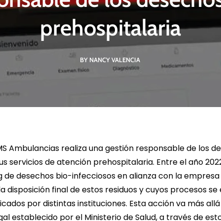
impactos de
Derechos Humanos,
Cambio c
, Finanzas
empresas y trato
biodiversid
prehospitalaria
ibles.
comunitario.
de riesgo 
BY NANCY VALENCIA
 MÁS
LEER MÁS
LEE
MS Ambulancias realiza una gestión responsable de los d
s servicios de atención prehospitalaria. Entre el año 202
 de desechos bio-infecciosos en alianza con la empresa
la disposición final de estos residuos y cuyos procesos s
icados por distintas instituciones. Esta acción va más allá
al establecido por el Ministerio de Salud, a través de est