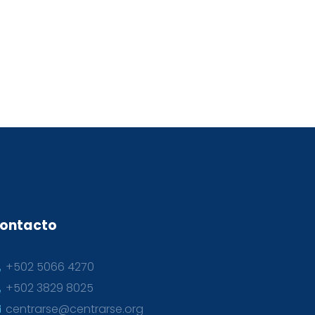
ontacto
+502 5066 4270
+502 3829 8025
centrarse@centrarse.org