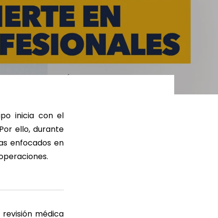
ER MÁS
LEER MÁS
o inicia con el
Por ello, durante
mas enfocados en
 operaciones.
 revisión médica