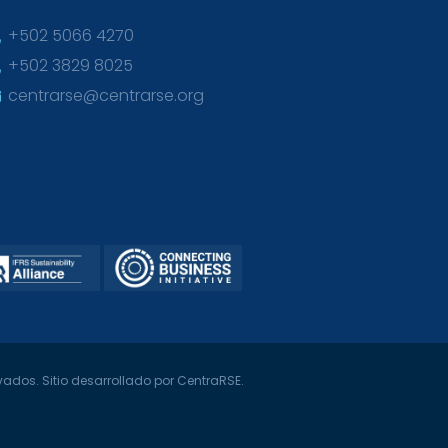
+502 5066 4270
+502 3829 8025
centrarse@centrarse.org
ados. Sitio desarrollado por CentraRSE.