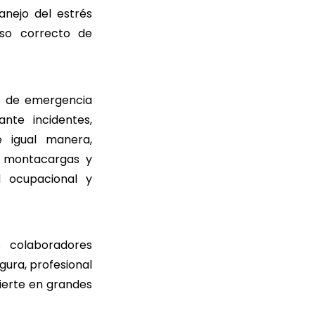
anejo del estrés
uso correcto de
s de emergencia
nte incidentes,
 igual manera,
e montacargas y
d ocupacional y
 colaboradores
ura, profesional
ierte en grandes