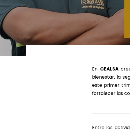
LEER MÁS
LEE
En
CEALSA
cre
bienestar, la se
este primer tri
fortalecer las c
Entre las activ