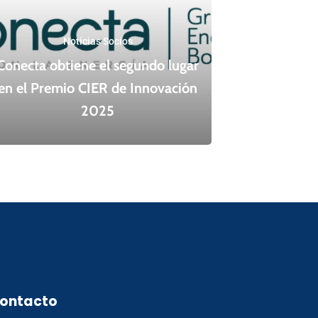
Noticias Socios
Conecta obtiene el segundo lugar
en el Premio CIER de Innovación
2025
ontacto