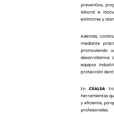
preventiva, pro
laboral e inoc
extintores y ate
Además, contin
mediante práct
promoviendo u
desarrollamos 
equipos indust
protección dentr
En
CEALSA
tra
herramientas qu
y eficiente, po
profesionales.