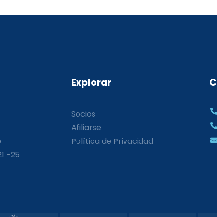
Explorar
C
Socios
Afiliarse
o
Política de Privacidad
21 -25