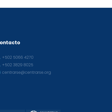
ontacto
+502 5066 4270
+502 3829 8025
centrarse@centrarse.org