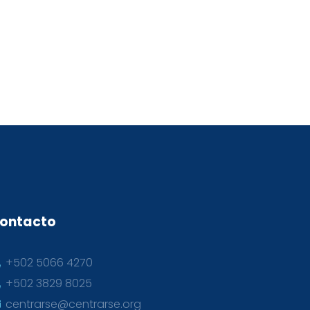
ontacto
+502 5066 4270
+502 3829 8025
centrarse@centrarse.org